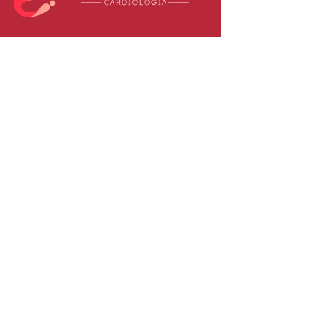
DR. EDUARDO CAMARA
EXAMES
DOENÇAS DO CORAÇÃO
SINTOMAS
BLOG
COMO CHEGAR